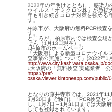
2022年の年明けとともに、感染
ウイルス「オミクロン株」が急拡
年も引き続きコロナ対策を強める
す。
柏原市が、大阪府の無料PCR検査
す。
ところが、柏原市内では検査会場
せん（1月13日現在）。
↓柏原市のホームページ
「大阪府による新型コロナウイル
査事業の実施について」(2022年1月
http://www.city.kashiwara.osaka.jp/d
↓大阪府の「無料検査 実施業者 公
https://pref-
osaka.viewer.kintoneapp.com/public
となりの藤井寺市では、2021年11月
3月30日まで独自に「PCR検査セ
し、1月7日～1月31日までは大阪
しても登録されています。