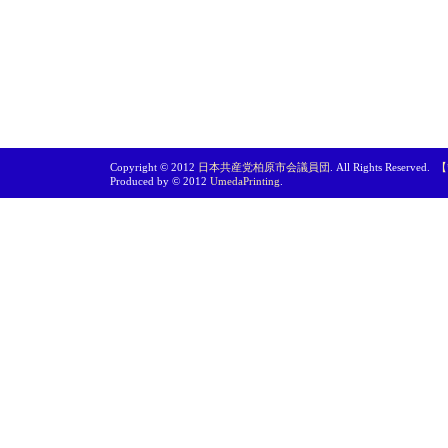
Copyright © 2012
日本共産党柏原市会議員団
. All Rights Reserved.
【
Produced by © 2012
UmedaPrinting
.