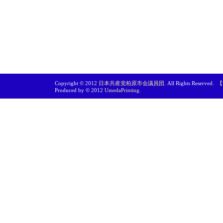
Copyright © 2012
日本共産党柏原市会議員団
. All Rights Reserved.
【
Produced by © 2012
UmedaPrinting
.