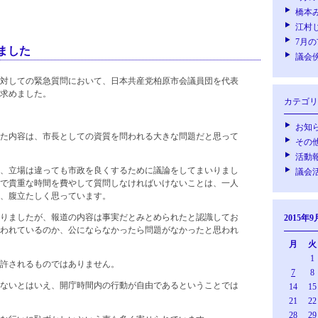
橋本
江村
7月
ました
議会
に対しての緊急質問において、日本共産党柏原市会議員団を代表
求めました。
カテゴリ
お知
た内容は、市長としての資質を問われる大きな問題だと思って
その
活動
、立場は違っても市政を良くするために議論をしてまいりまし
議会
で貴重な時間を費やして質問しなければいけないことは、一人
、腹立たしく思っています。
りましたが、報道の内容は事実だとみとめられたと認識してお
2015年9
われているのか、公にならなかったら問題がなかったと思われ
月
火
1
許されるものではありません。
7
8
ないとはいえ、開庁時間内の行動が自由であるということでは
14
15
21
22
28
29