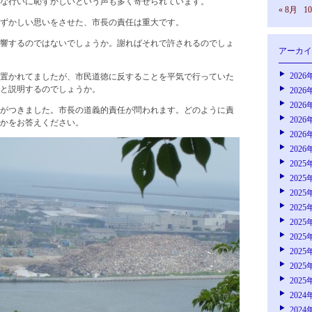
な行いに恥ずかしいという声も多く寄せられています。
« 8月
1
ずかしい思いをさせた、市長の責任は重大です。
響するのではないでしょうか。謝ればそれで許されるのでしょ
アーカイ
2026
置かれてましたが、市民道徳に反することを平気で行っていた
と説明するのでしょうか。
2026
2026
がつきました。市長の道義的責任が問われます。どのように責
2026
のかをお答えください。
2026
2026
2025
2025
2025
2025
2025
2025
2025
2025
2025
2024
2024