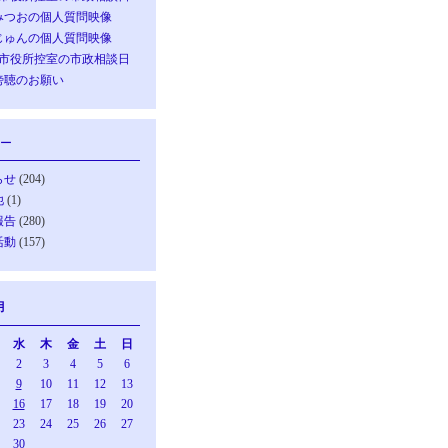
みつおの個人質問映像
じゅんの個人質問映像
の市役所控室の市政相談日
傍聴のお願い
ー
らせ
(204)
他
(1)
報告
(280)
活動
(157)
月
水
木
金
土
日
2
3
4
5
6
9
10
11
12
13
16
17
18
19
20
23
24
25
26
27
30