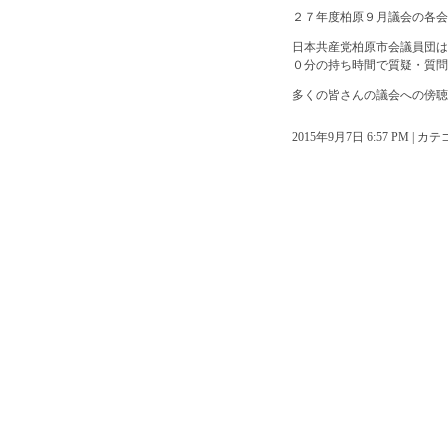
２７年度柏原９月議会の各会
日本共産党柏原市会議員団は
０分の持ち時間で質疑・質問
多くの皆さんの議会への傍
2015年9月7日 6:57 PM | 