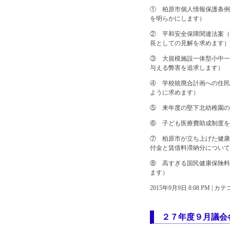
① 柏原市個人情報保護条例
を明らかにします）
② 平和安全保障関連法案（
長としての見解を求めます）
③ 大規模施設一体型小中一
与える弊害を追求します）
④ 学校統廃合計画への住民
ように求めます）
⑤ 来年度の堅下北幼稚園の
⑥ 子ども医療費助成制度を
⑦ 柏原市が立ち上げた健康
付金と賃借料滞納分について
⑧ 高すぎる国民健康保険料
ます）
2015年9月9日 8:08 PM | 
２７年度９月議会