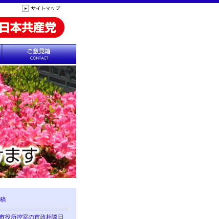
稿
の市役所控室の市政相談日