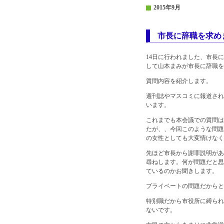
2015年9月
市長に辞職を求め
14日に行われました、市長
して山本まみが市長に辞職を
質問内容を紹介します。
週刊誌やマスコミに報道され
います。
これまでも本会議での質問は
たが、、今回このような問題
の女性としても大変情けなく
先ほど市長から謝罪説明があ
尋ねします。何が問題だと思
ているのかお聞きします。
プライベートの問題だからと
特別職だから市役所に縛られ
ないです。