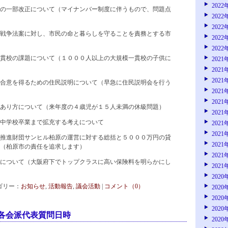
2022
の一部改正について（マイナンバー制度に伴うもので、問題点
2022
2022
戦争法案に対し、市民の命と暮らしを守ることを責務とする市
2022
2022
貫校の課題について（１０００人以上の大規模一貫校の子供に
2021
2021
2021
合意を得るための住民説明について（早急に住民説明会を行う
2021
2021
あり方について（来年度の４歳児が１５人未満の休級問題）
2021
中学校卒業まで拡充する考えについて
2021
2021
推進財団サンヒル柏原の運営に対する総括と５０００万円の貸
2021
（柏原市の責任を追求します）
2021
について（大阪府下でトップクラスに高い保険料を明らかにし
2021
2020
カテゴリー：
お知らせ
,
活動報告
,
議会活動
|
コメント（0）
2020
2020
2020
各会派代表質問日時
2020