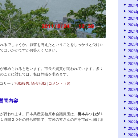
2024
2024
2024
2024
2024
2024
2023
れるでしょうか。影響を与えたということをしっかりと受け止
てはいかがですがお答えください。
2023
2023
2023
が求められると思います。市長の資質が問われています。多く
2023
のことに対しては、私は辞職を求めます。
2023
2023
 カテゴリー：
活動報告
,
議会活動
|
コメント（0）
2023
2023
質問内容
2023
2022
が行われます。日本共産党柏原市会議員団は、
橋本みつおが１
2022
１時間２０分の持ち時間で、市民の皆さんの声を市政へ届けま
2022
2022
2022