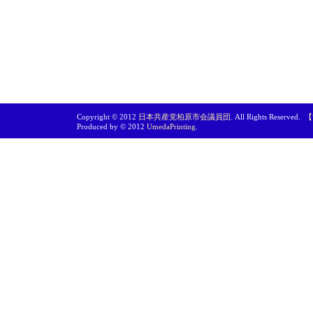
Copyright © 2012
日本共産党柏原市会議員団
. All Rights Reserved.
【
Produced by © 2012
UmedaPrinting
.