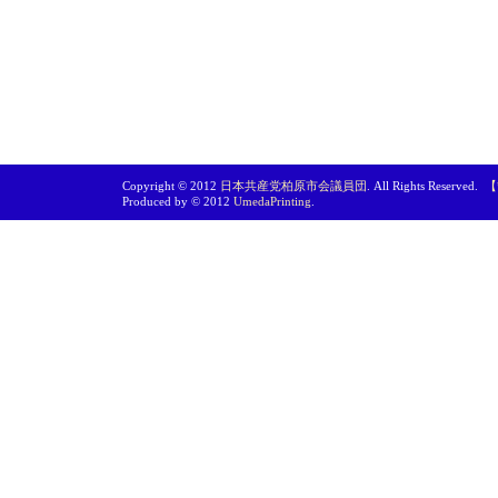
Copyright © 2012
日本共産党柏原市会議員団
. All Rights Reserved.
【
Produced by © 2012
UmedaPrinting
.