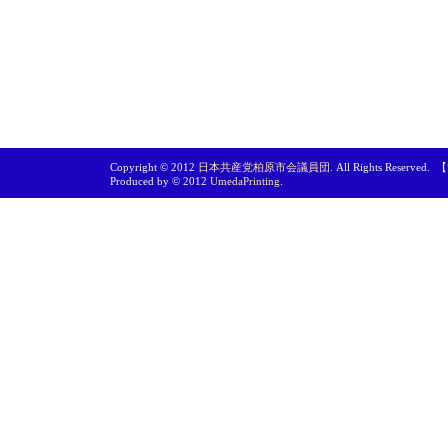
Copyright © 2012
日本共産党柏原市会議員団
. All Rights Reserved.
【
Produced by © 2012
UmedaPrinting
.