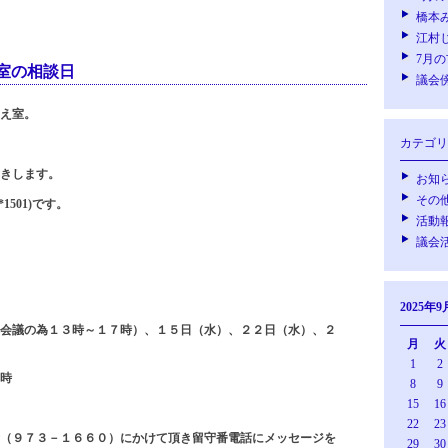
橋本
江村
7月
室の相談日
議会
え室。
カテゴリ
きします。
お知
その
1501)です。
活動
議会
2025年9
会議の為１３時～１７時）、１５日（水）、２２日（水）、２
月
火
1
2
時
8
9
15
16
22
23
（９７３－１６６０）にかけて頂き留守番電話にメッセージを
29
30