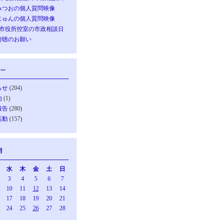
みつおの個人質問映像
じゅんの個人質問映像
の市役所控室の市政相談日
傍聴のお願い
ー
らせ
(204)
他
(1)
報告
(280)
活動
(157)
月
水
木
金
土
日
3
4
5
6
7
10
11
12
13
14
17
18
19
20
21
24
25
26
27
28