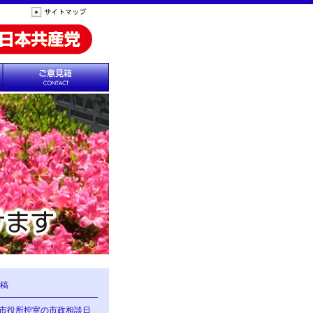
稿
の市役所控室の市政相談日