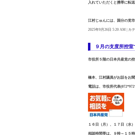
入れていただくと携帯に転送
江村じゅんには、国分の党市
2025年9月26日 5:20 AM |
９月の支度所控室
市役所５階の日本共産党の控
橋本、江村議員がお話をお聞
電話は、市役所代表(072*972*
１６日（月）、１７日（水）
相談時間帯は、９時～１５時