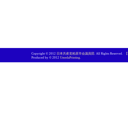
Copyright © 2012
日本共産党柏原市会議員団
. All Rights Reserved.
【
Produced by © 2012
UmedaPrinting
.