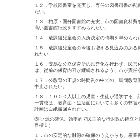
１２．学校図書室を充実し、専任の図書司書の配
たい。
１３．柏原・国分図書館の充実、市の図書資料費
高い図書館行政をすすめられたい。
１４．放課後児童会の入所決定の時期を早められ
１５．放課後児童会の今後も増える見込みのある
れたい。
１６．安易な公立保育所の民営化を行わず、民営
は、従前の保育内容が継続されるよう、市が責任
１７．公教育の正規の時間割の中での、民間教育
中止されたい。
１８．１０００人以上の児童・生徒が通学する、
一貫校は、教育面・生活面においても多くの弊害
計画は白紙撤回されたい。
⑥ 財源の確保、効率的で民主的な行財政の確立と
目標５）
１．市の安定的な財源の確保のうえからも、産業