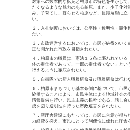
対策への抜本的な拡充と柏原市の特色を生かして
たくなるような魅力のある柏原、また、少子化対
み、子育てし、暮らせる柏原など、長期展望に立
い。
２．入札制度においては、公平性・透明性・競争
たい。
３．市政運営するにおいては、市民が納得のいく
正な開かれた市政を目指されたい。
４．柏原市の職員は、憲法１５条に謳われている
体の奉仕者であって、一部の奉仕者でない」とい
行えるように徹底されたい。
５．自衛隊での新人職員研修及び職員研修は行わ
６．柏原市まちづくり基本条例に基づいて、市民
協働することにより、市民主体による地域社会の
情報提供を行い、民主主義の根幹である、話し合
成を図り透明性を持った市政運営をされたい。
７．新庁舎建設にあたっては、市民に合意が得ら
力経費を抑え、市民にとって利便性に優れた庁舎