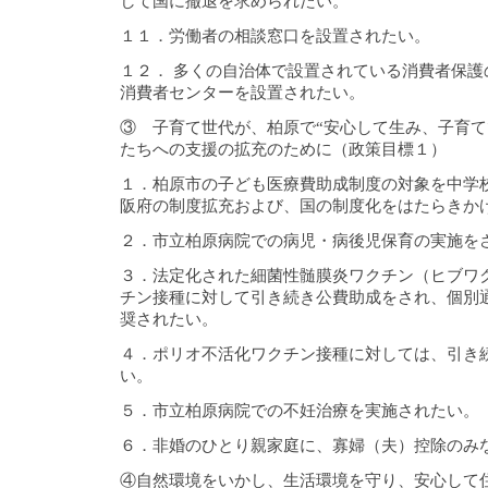
して国に撤退を求められたい。
１１．労働者の相談窓口を設置されたい。
１２． 多くの自治体で設置されている消費者保護
消費者センターを設置されたい。
③ 子育て世代が、柏原で“安心して生み、子育て
たちへの支援の拡充のために（政策目標１）
１．柏原市の子ども医療費助成制度の対象を中学
阪府の制度拡充および、国の制度化をはたらきか
２．市立柏原病院での病児・病後児保育の実施を
３．法定化された細菌性髄膜炎ワクチン（ヒブワ
チン接種に対して引き続き公費助成をされ、個別
奨されたい。
４．ポリオ不活化ワクチン接種に対しては、引き
い。
５．市立柏原病院での不妊治療を実施されたい。
６．非婚のひとり親家庭に、寡婦（夫）控除のみ
④自然環境をいかし、生活環境を守り、安心して