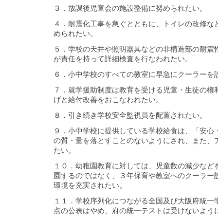
３．放課後児童会の施設整備に努められたい。
４．耐震化工事を急ぐとともに、トイレの改修な
められたい。
５．学校の天井や照明器具などの非構造部の耐震
が責任を持って詳細検査を行なわれたい。
６．小中学校のすべての教室に早急にクーラーを
７．就学援助制度は教育を受ける児童・生徒の権
げと給付改善をおこなわれたい。
８．引き続き学校安全監視員を配置されたい。
９．小中学校に提供している学校給食は、「安心
の質・量を落とすことのないようにされ、また、
たい。
１０．幼稚園教育に対しては、児童数の減少など
園するのではなく、３年保育や教室へのクーラー
環境を充実されたい。
１１．学校序列化につながる全国及び大阪府統一
点の公表はやめ、府の統一テストは受けないよう