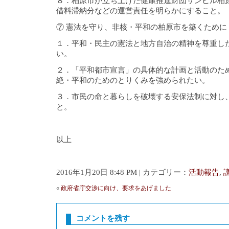
８．柏原市が立ち上げた健康推進財団サンヒル柏
借料滞納分などの運営責任を明らかにすること。
⑦ 憲法を守り、非核・平和の柏原市を築くために
１．平和・民主の憲法と地方自治の精神を尊重し
い。
２．「平和都市宣言」の具体的な計画と活動のた
絶・平和のためのとりくみを強められたい。
３．市民の命と暮らしを破壊する安保法制に対し
と。
以上
2016年1月20日 8:48 PM | カテゴリー：
活動報告
,
«
政府省庁交渉に向け、要求をあげました
コメントを残す