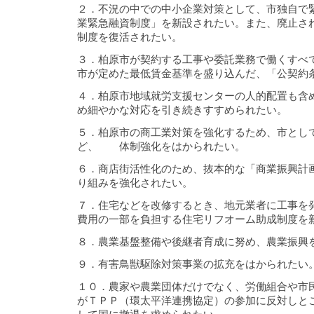
２．不況の中での中小企業対策として、市独自で
業緊急融資制度」を新設されたい。また、廃止さ
制度を復活されたい。
３．柏原市が契約する工事や委託業務で働くすべ
市が定めた最低賃金基準を盛り込んだ、「公契約
４．柏原市地域就労支援センターの人的配置も含
め細やかな対応を引き続きすすめられたい。
５．柏原市の商工業対策を強化するため、市とし
ど、 体制強化をはかられたい。
６．商店街活性化のため、抜本的な「商業振興計
り組みを強化されたい。
７．住宅などを改修するとき、地元業者に工事を
費用の一部を負担する住宅リフオーム助成制度を
８．農業基盤整備や後継者育成に努め、農業振興
９．有害鳥獣駆除対策事業の拡充をはかられたい
１０．農家や農業団体だけでなく、労働組合や市
がＴＰＰ（環太平洋連携協定）の参加に反対しと