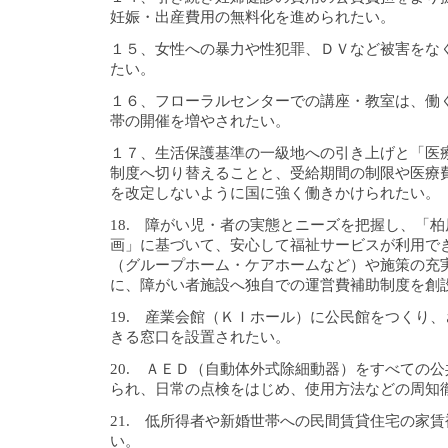
妊娠・出産費用の無料化を進められたい。
１５、女性への暴力や性犯罪、ＤＶなど被害をな
たい。
１６、フローラルセンターでの講座・教室は、働
帯の開催を増やされたい。
１７、生活保護基準の一級地への引き上げと「医
制度へ切り替えることと、受給期間の制限や医療
を改定しないように国に強く働きかけられたい。
18. 障がい児・者の実態とニーズを把握し、「
画」に基づいて、安心して福祉サービスが利用で
（グループホーム・ケアホームなど）や施策の充
に、障がい者施設へ独自での運営費補助制度を創
19. 産業会館（ＫＩホール）に公民館をつくり
きる窓口を設置されたい。
20. ＡＥＤ（自動体外式除細動器）をすべての
られ、日常の点検をはじめ、使用方法などの周知
21. 低所得者や新婚世帯への民間賃貸住宅の家
い。