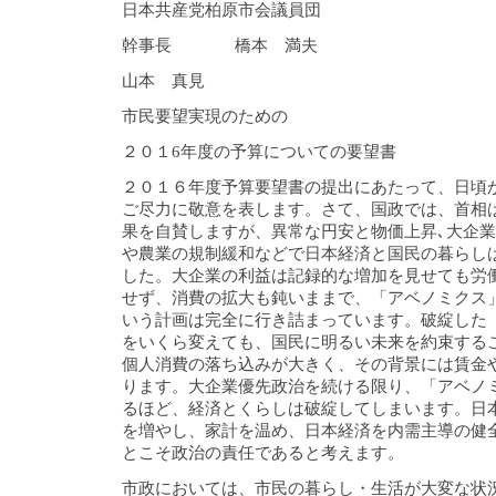
日本共産党柏原市会議員団
幹事長 橋本 満夫
山本 真見
市民要望実現のための
２０１6年度の予算についての要望書
２０１６年度予算要望書の提出にあたって、日頃
ご尽力に敬意を表します。さて、国政では、首相
果を自賛しますが、異常な円安と物価上昇､大企業
や農業の規制緩和などで日本経済と国民の暮らし
した。大企業の利益は記録的な増加を見せても労
せず、消費の拡大も鈍いままで、「アベノミクス
いう計画は完全に行き詰まっています。破綻した
をいくら変えても、国民に明るい未来を約束する
個人消費の落ち込みが大きく、その背景には賃金
ります。大企業優先政治を続ける限り、「アベノ
るほど、経済とくらしは破綻してしまいます。日
を増やし、家計を温め、日本経済を内需主導の健
とこそ政治の責任であると考えます。
市政においては、市民の暮らし・生活が大変な状