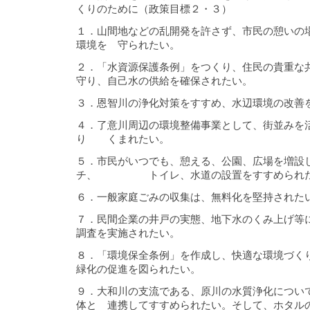
くりのために（政策目標２・３）
１．山間地などの乱開発を許さず、市民の憩いの
環境を 守られたい。
２．「水資源保護条例」をつくり、住民の貴重な
守り、自己水の供給を確保されたい。
３．恩智川の浄化対策をすすめ、水辺環境の改善
４．了意川周辺の環境整備事業として、街並みを
り くまれたい。
５．市民がいつでも、憩える、公園、広場を増設
チ、 トイレ、水道の設置をすすめられ
６．一般家庭ごみの収集は、無料化を堅持された
７．民間企業の井戸の実態、地下水のくみ上げ等
調査を実施されたい。
８．「環境保全条例」を作成し、快適な環境づく
緑化の促進を図られたい。
９．大和川の支流である、原川の水質浄化につい
体と 連携してすすめられたい。そして、ホタル