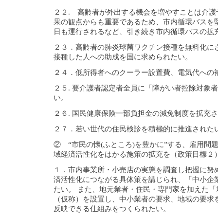
２２. 高齢者が外出する機会を増やすことは介護
果の観点からも重要であるため、市内循環バスを
日も運行されるなど、引き続き市内循環バスの拡
２３．高齢者の肺炎球菌ワクチン接種を無料化に
接種した人への助成を国に求められたい。
２４．低所得者へのクーラー設置費、電気代への
２５. 要介護者認定者全員に「障がい者控除対象
い。
２６. 国民健康保険一部負担金の減免制度を拡充
２７．若い世代の住民検診を積極的に推進された
② “市民の懐(ふところ)を豊かに”する、雇用問
域経済活性化をはかる施策の拡充を（政策目標２
１．市内事業所・小売店の実態を調査し把握に努
済活性化につながる具体策を講じられ、「中小企
たい。 また、地元業者・住民・専門家を加えた「
（仮称）を設置し、中小業者の要求、地域の要求
反映できる仕組みをつくられたい。