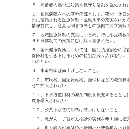
５、高齢者の熱中症対策や見守り活動を強化され
６、柏原病院を市の基幹病院として、夜間・休日
民に信頼される医療体制・医療水準の充実をはか
情報提供し、意見も聞き市民との協働で公立病院
７、地域医療体制の充実につとめ、特に小児科救
６５日体制での実施にむけ取り組まれたい。
８、国民健康保険については、国に負担割合の増
保険料を引き下げるための特別な繰り入れを行い
われたい。
９、水道料金は値上げしないこと。
１０、市民税、固定資産税、国保料などの減免枠
せて拡大されたい。
１１、下水道使用料の減免制度を拡充するととも
度を導入されたい。
１２、公共下水道使用料は値上げしないこと。
１３、乳がん・子宮がん検診の実施を年１回に拡
１４、引き続き妊婦健診の費用の公費負担をより