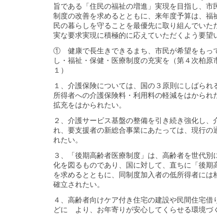
旨である「住民の福祉の増進」実現を目指し、市
制度の改善を求めるとともに、来年度予算は、福
民の暮らしを守ることを最優先に取り組んでいた
実な要求実現に積極的に応えていただくよう要望
① 健康で長生きできるまち、市民が希望をもっ
し・福祉・保健・医療制度の充実を（第４次柏
１）
１、介護保険については、国の３原則にしばられ
所得者への介護保険料・利用料の軽減をはかられ
拡充をはかられたい。
２、介護サービス基盤の整備を引き続き強化し、
れ、要支援者の新総合事業にあたっては、現行の
れたい。
３、「後期高齢者医療制度」は、高齢者を世代別
化を図るものであり、国に対して、直ちに「後期
を求めるとともに、同制度加入者の低所得者には
確立されたい。
４、高齢者向けケア付き住宅の建設や民間住宅借
どに より、お年寄りが安心してくらせる環境づ