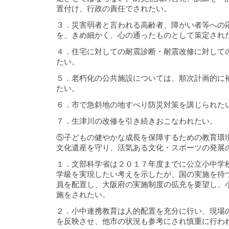
置付け、行政の責任でされたい。
３．災害弱者と言われる高齢者、障がい者等への
を、きめ細かく、心の通ったものとして策定され
４．住宅に対しての耐震診断・耐震改修に対して
たい。
５．老朽化の公共施設については、順次計画的に
たい。
６．市で急斜地の地すべり防災対策を講じられた
７．生津川の改修を引き続きおこなわれたい。
⑤子どもの健やかな成長を保障するための教育環
文化遺産を守り、活気ある文化・スポーツの発展
１．文部科学省は２０１７年度までに公立小中学
学級を実現したい考えを示したが、国の実施を待
員を配置し、大阪府の実施制度の拡充を要望し、
施をされたい。
２．小中連携教育は人的配置を充分に行い、現場
を反映させ、他市の状況も参考にされ慎重に行わ