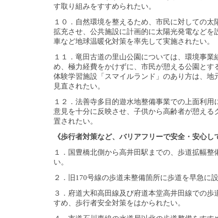
す取り組みをすすめられたい。
１０．自然環境を整えるため、市民に対しての太
拡充させ、公共施設に計画的に太陽光発電などを
車など地球温暖化対策を率先して実施されたい。
１１．竜田古道の里山公園については、環境事業
め、極力経費をかけずに、市民が憩える公園とす
体験学習施設「スマイルランド」のあり方は、地
見直されたい。
１２．法善寺多目的遊水地整備事業での上面利用
意見を十分に反映させ、子供から高齢者が憩える
置されたい。
《歩行者対策など、バリアフリーで安全・安心し
１．国豊橋北側から高井田駅までの、歩道拡幅整
い。
２．旧170号線の歩道未整備箇所に歩道を早急に
３．府道大和高田線及び府道本堂高井田線での歩
すめ、歩行者安全対策をはかられたい。