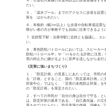
４．市道石川東線の水道局以北の歩道整備をすす
たい。
５．「温水プール」までのアクセスに歩道を設置
策を はかられたい。
６．本格的（幅3ｍ以上）な歩道や自転車道設置
障がい者の方が車椅子でも自由に往来できるよう
７. 近鉄堅下駅・法善寺駅に近鉄とも協議し、エ
い。
８．青色防犯パトロールにおいては、スピーカー
防犯パトロール中」や「○○をかたる詐欺に注意」
罪の抑止力に継がるように音声を流しながら走行
《災害に強いまちづくり》
１．「防災計画」の見直しにあたっては、市民の
る「計画」とすること。国の「防災基本計画」に
対策中心」ではなく、「災害の未然防止対策」を
の「防災計画」を策定されたい。
２．すべての市民が「自分の身は自分で守る」と
は、防災対策の基本である。「自己責任論」の立
退させてはならない。防災意識の啓発、訓練を「