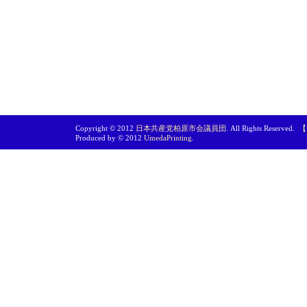
Copyright © 2012
日本共産党柏原市会議員団
. All Rights Reserved.
【
Produced by © 2012
UmedaPrinting
.