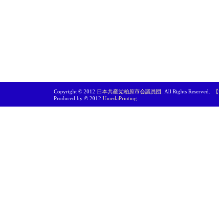
Copyright © 2012
日本共産党柏原市会議員団
. All Rights Reserved.
【
Produced by © 2012
UmedaPrinting
.