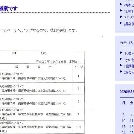
橋本
議案です
江村
7月
議会
ームページでアップするので、後日掲載します。
カテゴリ
お知
その
活動
議会
2026年8
月
火
3
4
10
11
17
18
24
25