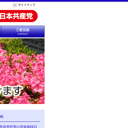
稿
の市役所控室の市政相談日