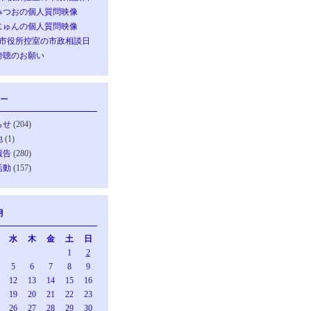
みつおの個人質問映像
じゅんの個人質問映像
の市役所控室の市政相談日
傍聴のお願い
ー
らせ
(204)
他
(1)
報告
(280)
活動
(157)
月
水
木
金
土
日
1
2
5
6
7
8
9
12
13
14
15
16
19
20
21
22
23
26
27
28
29
30