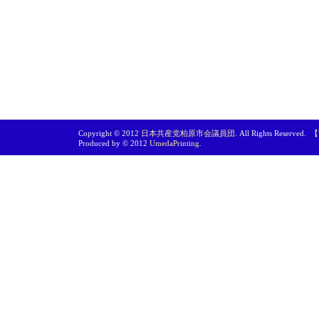
Copyright © 2012
日本共産党柏原市会議員団
. All Rights Reserved.
【
Produced by © 2012
UmedaPrinting
.