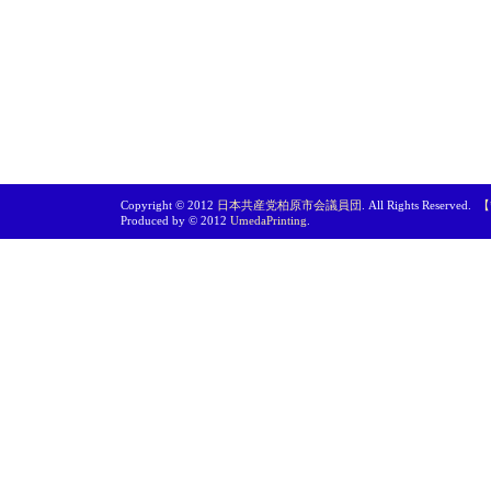
Copyright © 2012
日本共産党柏原市会議員団
. All Rights Reserved.
【
Produced by © 2012
UmedaPrinting
.