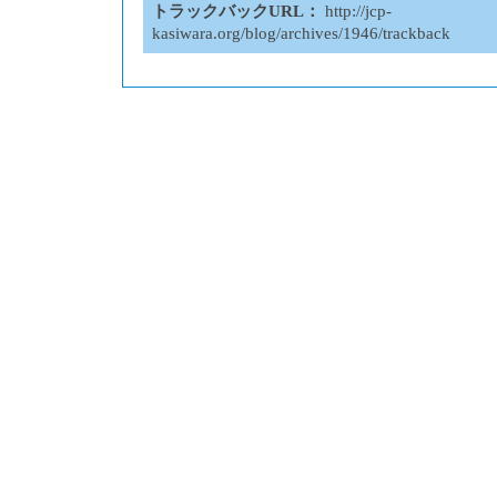
トラックバックURL：
http://jcp-
kasiwara.org/blog/archives/1946/trackback