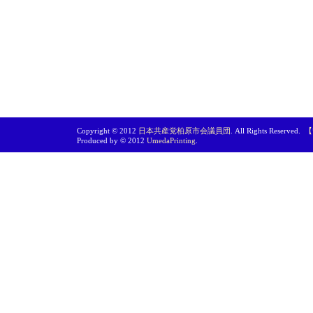
Copyright © 2012
日本共産党柏原市会議員団
. All Rights Reserved.
【
Produced by © 2012
UmedaPrinting
.