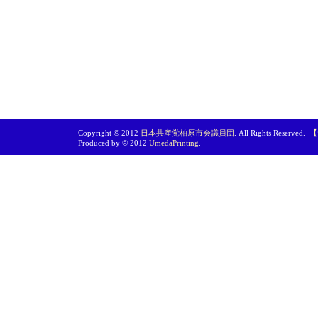
Copyright © 2012
日本共産党柏原市会議員団
. All Rights Reserved.
【
Produced by © 2012
UmedaPrinting
.