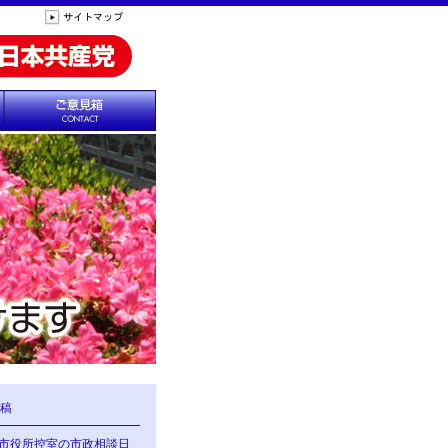
稿
の市役所控室の市政相談日