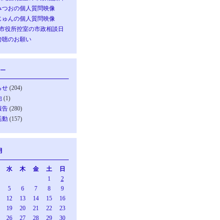
みつおの個人質問映像
じゅんの個人質問映像
の市役所控室の市政相談日
傍聴のお願い
ー
らせ
(204)
他
(1)
報告
(280)
活動
(157)
月
水
木
金
土
日
1
2
5
6
7
8
9
12
13
14
15
16
19
20
21
22
23
26
27
28
29
30