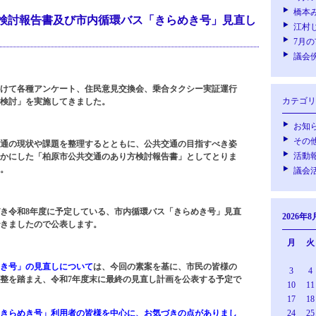
橋本
検討報告書及び市内循環バス「きらめき号」見直し
江村
7月
議会
かけて各種アンケート、住民意見交換会、乗合タクシー実証運行
カテゴリ
検討」を実施してきました。
お知
その
通の現状や課題を整理するとともに、公共交通の目指すべき姿
活動
かにした「柏原市公共交通のあり方検討報告書」としてとりま
。
議会
き令和8年度に予定している、市内循環バス「きらめき号」見直
2026年8
きましたので公表します。
月
火
き号」の見直しについて
は、今回の素案を基に、市民の皆様の
3
4
整を踏まえ、令和7年度末に最終の見直し計画を公表する予定で
10
11
17
18
きらめき号」利用者の皆様を中心に、お気づきの点がありまし
24
25