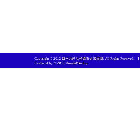
Copyright © 2012
日本共産党柏原市会議員団
. All Rights Reserved.
【
Produced by © 2012
UmedaPrinting
.