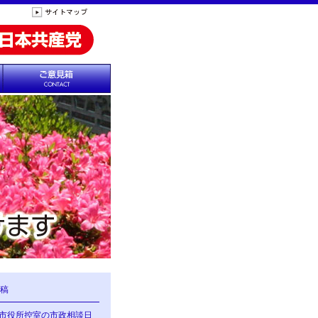
稿
の市役所控室の市政相談日