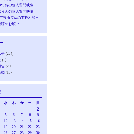
みつおの個人質問映像
じゅんの個人質問映像
の市役所控室の市政相談日
傍聴のお願い
ー
らせ
(204)
他
(1)
報告
(280)
活動
(157)
月
水
木
金
土
日
1
2
5
6
7
8
9
12
13
14
15
16
19
20
21
22
23
26
27
28
29
30