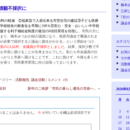
橋本
請願不採択に
江村
7月
険料の軽減 ②低家賃で入居出来る市営住宅の建設③子ども医療
議会
学校校舎の耐進化を早期に100％⑤安心・安全・おいしい中学校
援する利子補給金制度の復活の6項目実現を目指し、
市民の方に
筆集まり、橋本みつおが紹介議員になり、柏原市議会で審議されま
が必要で採択すると議会に責任がかかる」という理由をつけ、
カテゴリ
党の2人以外、全議員が不採択としました。
結果、採択少数で不
を市長に届けることが出来ませんでした。私たち市会議員の仕
お知
っかりと市政へ届けることです。これに負けず、今後も多くの
その
を張り、市民要求実現に向け頑張ってまいります。
活動
議会
| カテゴリー：
活動報告
,
議会活動
|
コメント（0）
反対
新年のご挨拶「市民の暮らし優先の市政へ」
»
2026年8
月
火
3
4
れることはありません。
※
が付いている欄は必須項目です
10
11
17
18
24
25