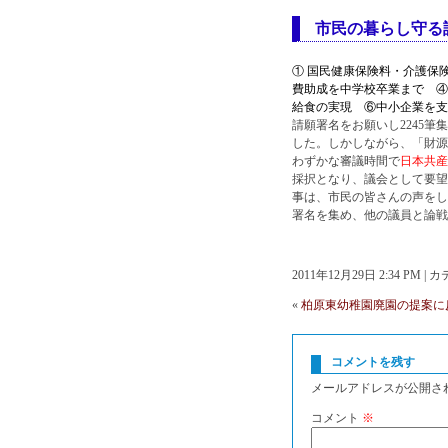
市民の暮らし守る
① 国民健康保険料・介護保
費助成を中学校卒業まで ④
給食の実現 ⑥中小企業を支
請願署名をお願いし2245
した。しかしながら、「財源
わずかな審議時間で
日本共産
採択となり、議会として要望
事は、市民の皆さんの声をし
署名を集め、他の議員と論戦
2011年12月29日 2:34 PM 
«
柏原東幼稚園廃園の提案に
コメントを残す
メールアドレスが公開さ
コメント
※