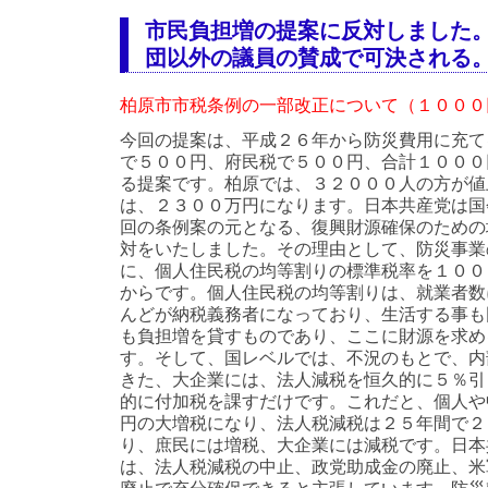
市民負担増の提案に反対しました
団以外の議員の賛成で可決される
柏原市市税条例の一部改正について（１０００
今回の提案は、平成２６年から防災費用に充て
で５００円、府民税で５００円、合計１０００
る提案です。柏原では、３２０００人の方が値
は、２３００万円になります。日本共産党は国
回の条例案の元となる、復興財源確保のための
対をいたしました。その理由として、防災事業
に、個人住民税の均等割りの標準税率を１００
からです。個人住民税の均等割りは、就業者数
んどが納税義務者になっており、生活する事も
も負担増を貸すものであり、ここに財源を求め
す。
そして、国レベルでは、不況のもとで、内
きた、大企業には、法人減税を恒久的に５％引
的に付加税を課すだけです。これだと、個人や
円の大増税になり、法人税減税は２５年間で２
り、庶民には増税、大企業には減税です。
日本
は、法人税減税の中止、政党助成金の廃止、米