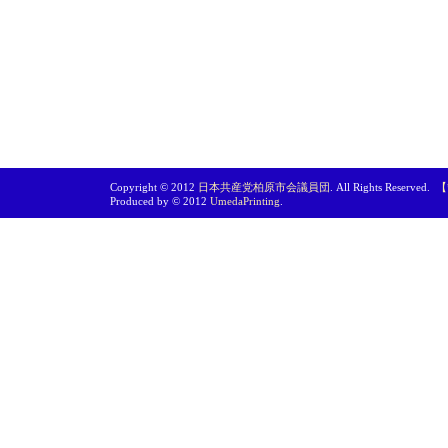
Copyright © 2012
日本共産党柏原市会議員団
. All Rights Reserved.
【
Produced by © 2012
UmedaPrinting
.