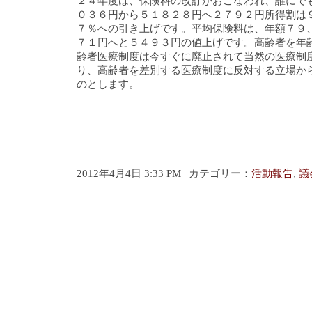
２４年度は、保険料の改訂がおこなわれ、誰にで
０３６円から５１８２８円へ２７９２円所得割は
７％への引き上げです。平均保険料は、年額７９
７１円へと５４９３円の値上げです。高齢者を年
齢者医療制度は今すぐに廃止されて当然の医療制
り、高齢者を差別する医療制度に反対する立場か
のとします。
2012年4月4日 3:33 PM | カテゴリー：
活動報告
,
議