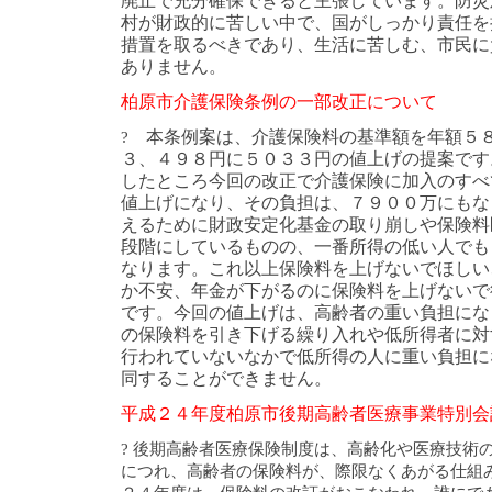
廃止で充分確保できると主張しています。防災
村が財政的に苦しい中で、国がしっかり責任を
措置を取るべきであり、生活に苦しむ、市民に
ありません。
柏原市介護保険条例の一部改正について
本条例案は、介護保険料の基準額を年額５
?
３、４９８円に５０３３円の値上げの提案です
したところ今回の改正で介護保険に加入のすべ
値上げになり、その負担は、７９００万にもな
えるために財政安定化基金の取り崩しや保険料
段階にしているものの、一番所得の低い人でも
なります。これ以上保険料を上げないでほしい
か不安、年金が下がるのに保険料を上げないで
です。今回の値上げは、高齢者の重い負担にな
の保険料を引き下げる繰り入れや低所得者に対
行われていないなかで低所得の人に重い負担に
同することができません。
平成２４年度柏原市後期高齢者医療事業特別会
? 後期高齢者医療保険制度は、高齢化や医療技術
につれ、高齢者の保険料が、際限なくあがる仕組