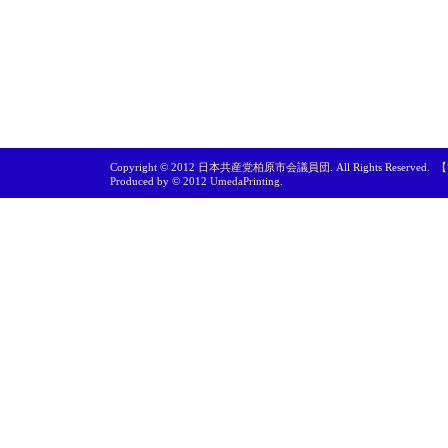
Copyright © 2012
日本共産党柏原市会議員団
. All Rights Reserved.
【
Produced by © 2012
UmedaPrinting
.