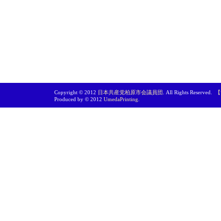
Copyright © 2012
日本共産党柏原市会議員団
. All Rights Reserved.
【
Produced by © 2012
UmedaPrinting
.