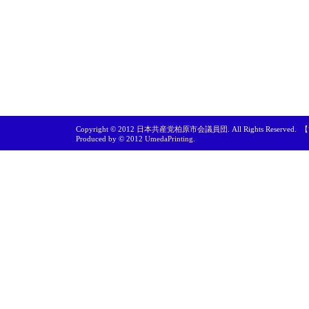
Copyright © 2012
日本共産党柏原市会議員団
. All Rights Reserved.
【
Produced by © 2012
UmedaPrinting
.