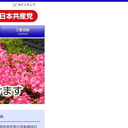
稿
の市役所控室の市政相談日