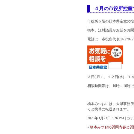
４月の市役所控室
市役所５階の日本共産党の控
橋本、江村議員がお話をお聞
電話は、市役所代表(072*972*
３日( 月）、１２日(水)、１
相談時間帯は、10時～16時
橋本みつおには、大県事務所(
くと携帯に転送されます。
2023年3月23日 5:26 PM |
«
橋本みつおの質問内容と質