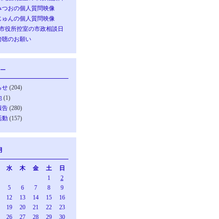
みつおの個人質問映像
じゅんの個人質問映像
の市役所控室の市政相談日
傍聴のお願い
ー
らせ
(204)
他
(1)
報告
(280)
活動
(157)
月
水
木
金
土
日
1
2
5
6
7
8
9
12
13
14
15
16
19
20
21
22
23
26
27
28
29
30