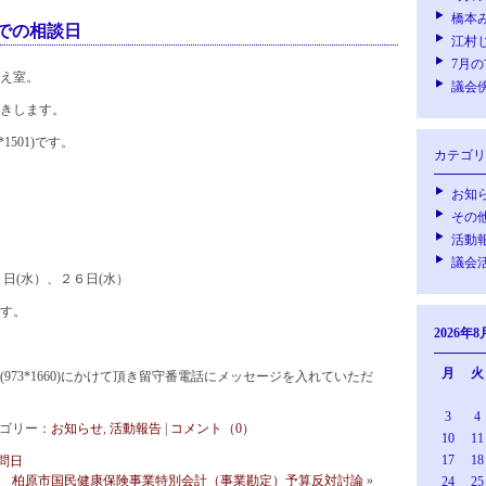
橋本
での相談日
江村
7月
え室。
議会
きします。
1501)です。
カテゴリ
お知
その
活動
議会
９日(水）、２６日(水）
です。
2026年8
月
火
973*1660)にかけて頂き留守番電話にメッセージを入れていただ
3
4
 カテゴリー：
お知らせ
,
活動報告
|
コメント（0）
10
11
17
18
問日
柏原市国民健康保険事業特別会計（事業勘定）予算反対討論
»
24
25