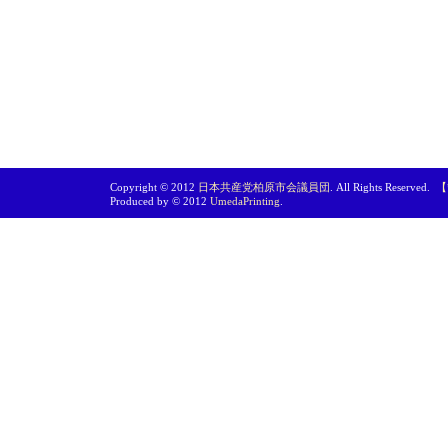
Copyright © 2012
日本共産党柏原市会議員団
. All Rights Reserved.
【
Produced by © 2012
UmedaPrinting
.