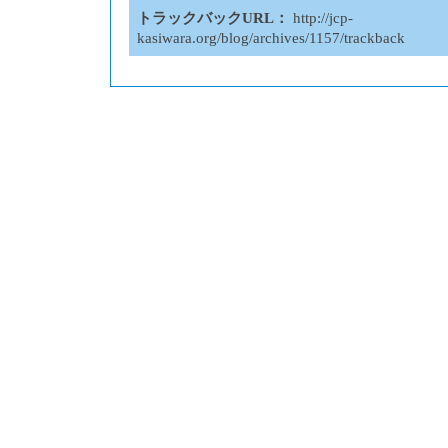
トラックバックURL：
http://jcp-
kasiwara.org/blog/archives/1157/trackback