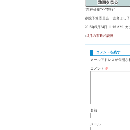
“精神修養”や”苦行”
参院予算委員会 吉良よし子
2015年5月24日 11:16 AM 
«
5月の市政相談日
コメントを残す
メールアドレスが公開さ
コメント
※
名前
メール