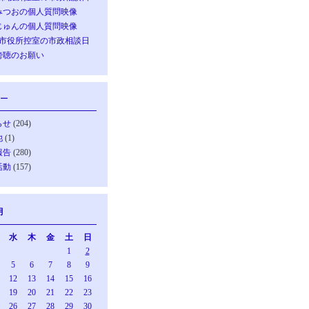
みつおの個人質問映像
じゅんの個人質問映像
の市役所控室の市政相談日
傍聴のお願い
ー
らせ
(204)
他
(1)
報告
(280)
活動
(157)
月
水
木
金
土
日
1
2
5
6
7
8
9
12
13
14
15
16
19
20
21
22
23
26
27
28
29
30