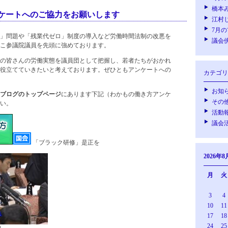
橋本
ケートへのご協力をお願いします
江村
7月
」問題や「残業代ゼロ」制度の導入など労働時間法制の改悪を
議会
こ参議院議員を先頭に強めております。
の皆さんの労働実態を議員団として把握し、若者たちがおかれ
役立てていきたいと考えております。ぜひともアンケートへの
カテゴリ
お知
のブログのトップページ
にあります下記（わかもの働き方アンケ
その
い。
活動
議会
「ブラック研修」是正を
2026年8
月
火
3
4
10
11
17
18
24
25