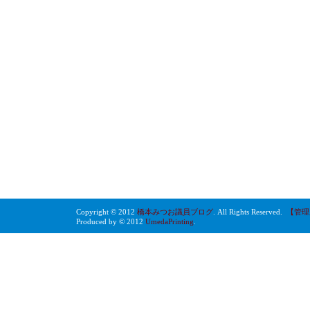
Copyright © 2012
橋本みつお議員ブログ
. All Rights Reserved.
【管理
Produced by © 2012
UmedaPrinting
.