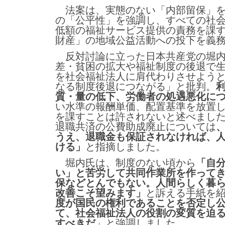
法案は、実態のない「内部留保」を
の「公平性」を強調し、すべての社
低額の福祉サービス提供の責務を課
財産」の地域公益活動への投下を義
反対討論に立った日本共産党の堀内
差・貧困の拡大や福祉制度の後退で
を社会福祉法人に肩代わりさせよう
なる制度後退につながる」と批判。
質・量の低下、労働者の処遇悪化に
い水準の報酬単価、配置基準を放置
を課すことは許されないと述べまし
退職共済の公費助成廃止については
うえ、退職金も保証されなければ、
ける」
と指摘しました。
堀内氏は、制度のない頃から
「自
い」と苦労して共同作業所を作って
保などとんでもない。人間らしく暮
改善こそ望みます」
と訴える手紙を
度が国民の権利であることを否定し
て、社会福祉法人の役割の変質を迫
すべきだ
」と強調しました。