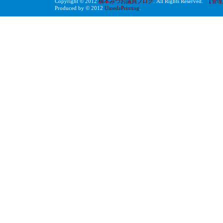
Copyright © 2012
橋本みつお議員ブログ
. All Rights Reserved.
【管理
Produced by © 2012
UmedaPrinting
.