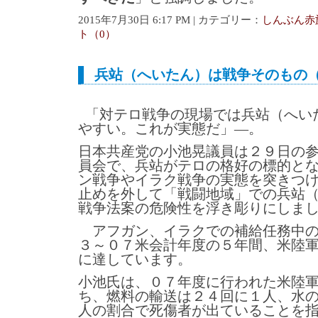
2015年7月30日 6:17 PM | カテゴリー：
しんぶん赤
ト（0）
兵站（へいたん）は戦争そのもの
「対テロ戦争の現場では兵站（へい
やすい。これが実態だ」―。
日本共産党の小池晃議員は２９日の
員会で、兵站がテロの格好の標的と
ン戦争やイラク戦争の実態を突きつ
止めを外して「戦闘地域」での兵站
戦争法案の危険性を浮き彫りにしま
アフガン、イラクでの補給任務中の
３～０７米会計年度の５年間、米陸
に達しています。
小池氏は、０７年度に行われた米陸
ち、燃料の輸送は２４回に１人、水
人の割合で死傷者が出ていることを