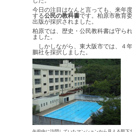
した。
今日の注目はなんと言っても、来年
する
公民の教科書
です。柏原市教育
出版が採択されました。
柏原では、歴史・公民教科書は守ら
ました。
しかしながら、東大阪市では、４年
鵬社を採択しました。
午前中に訪問していたマンションから見える堅下