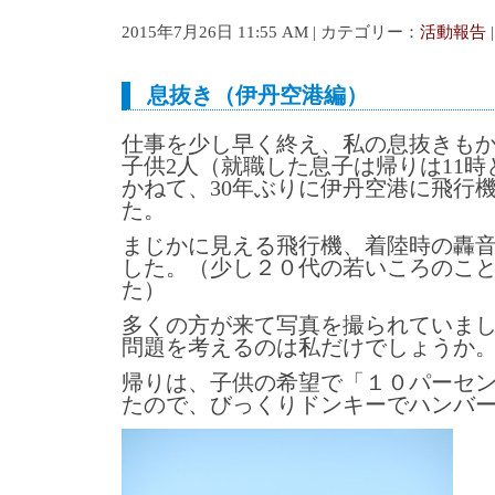
2015年7月26日 11:55 AM | カテゴリー：
活動報告
息抜き（伊丹空港編）
仕事を少し早く終え、私の息抜きも
子供2人（就職した息子は帰りは11
かねて、30年ぶりに伊丹空港に飛行
た。
まじかに見える飛行機、着陸時の轟
した。（少し２０代の若いころのこ
た）
多くの方が来て写真を撮られていま
問題を考えるのは私だけでしょうか
帰りは、子供の希望で「１０パーセ
たので、びっくりドンキーでハンバ