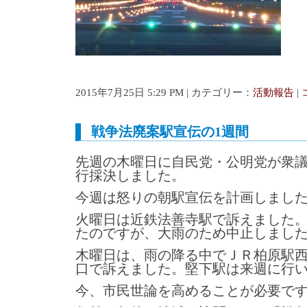
2015年7月25日 5:29 PM | カテゴリー：
活動報告
|
戦争法廃案駅宣伝の1週間
先週の木曜日に自民党・公明党が衆
行採決しました。
今週は怒りの朝駅宣伝を計画しまし
火曜日は近鉄法善寺駅で訴えました
たのですが、大雨のため中止しまし
木曜日は、雨の降る中でＪＲ柏原駅
口で訴えました。堅下駅は来週に行
今、市民世論を高めることが必要で