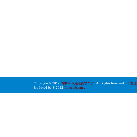
Copyright © 2012
橋本みつお議員ブログ
. All Rights Reserved.
【管理
Produced by © 2012
UmedaPrinting
.