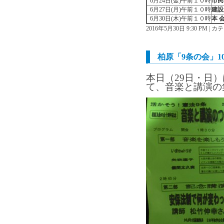
6月24日(金)午前１０時
市民
6月27日(月)午前１０時
建設
6月30日(木)午前１０時
本 
2016年5月30日 9:30 PM |
柏原「9条の会」1
本日（29日・日）
て、音楽と講演の