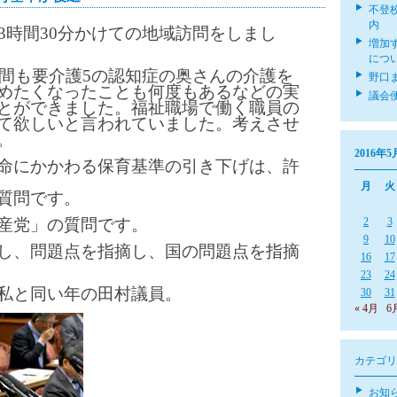
不登
内
3時間30分かけての地域訪問をしまし
増加
につ
0年間も要介護5の認知症の奥さんの介護を
野口
めたくなったことも何度もあるなどの実
議会
とができました。福祉職場で働く職員の
て欲しいと言われていました。考えさせ
。
2016年5
命にかかわる保育基準の引き下げは、許
月
火
質問です。
産党」の質問です。
2
3
9
10
し、問題点を指摘し、国の問題点を指摘
16
17
23
24
私と同い年の田村議員。
30
31
« 4月
6
カテゴリ
お知