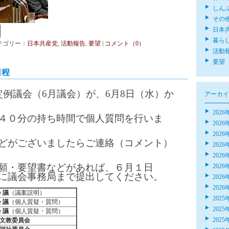
しん
その
日本
暮ら
| カテゴリー：
日本共産党
,
活動報告
,
要望
|
コメント（0）
活動
要望
日程
定例議会（6月議会）が、6月8日（水）か
アーカイ
2026
４０分の持ち時間で個人質問を行いま
2026
2026
どがございましたらご連絡（コメント）
2026
2026
願・要望書などがあれば、６月１日
2026
に議会事務局まで提出してください。
2026
2026
会 議
（議案説明）
2025
会 議
（個人質疑・質問）
2025
会 議
（個人質疑・質問）
2025
文教委員会