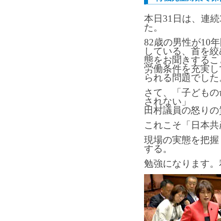
本日31日は、連続
た。
82歳の男性が1
している、首を絞
態をお聞きするこ
労働条件を充実し
られる問題でした
さて、「子どもの
されない」
田村議員の怒りの
これこそ「日本共
現場の実態を把握
する。
勉強になります。