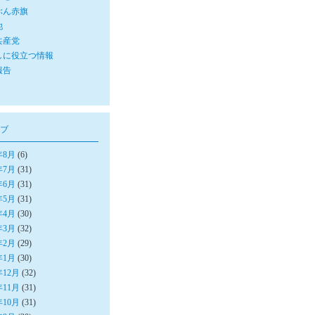
ぶん赤旗
他
共産党
しに役立つ情報
報告
ブ
年8月
(6)
年7月
(31)
年6月
(31)
年5月
(31)
年4月
(30)
年3月
(32)
年2月
(29)
年1月
(30)
年12月
(32)
年11月
(31)
年10月
(31)