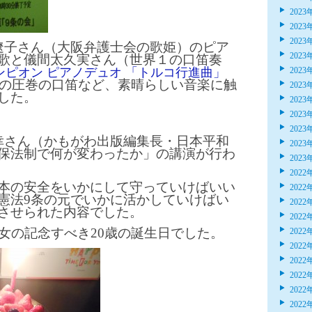
2023
2023
2023
遼子さん（大阪弁護士会の歌姫）のピア
2023
歌と儀間太久実さん（世界１の口笛奏
ンピオン ピアノデュオ 「トルコ行進曲」
2023
の圧巻の口笛など、素晴らしい音楽に触
2023
した。
2023
2023
2023
幸さん（かもがわ出版編集長・日本平和
2023
保法制で何が変わったか」の講演が行わ
2023
2022
本の安全をいかにして守っていけばいい
2022
憲法9条の元でいかに活かしていけばい
2022
させられた内容でした。
2022
長女の記念すべき20歳の誕生日でした。
2022
2022
2022
2022
2022
2022