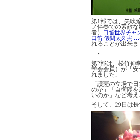
第1部では、矢吹
ノ伴奏での素敵な
者）
口笛世界チャ
口笛 儀間太久実
…
れることが出来ま
第2部は、松竹伸
学会会員）が「安
れました。
「護憲の立場で日
のか」「自衛隊を
いのか」など考え
そして、29日は