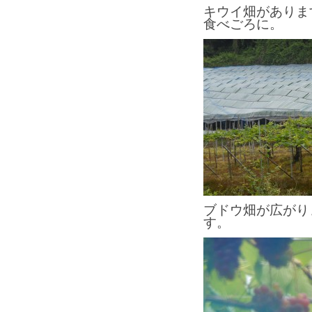
キウイ畑がありま
食べごろに。
ブドウ畑が広がり
す。