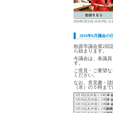
2016年5月31日 10:50 PM 
2016年6月議会の
柏原市議会第2回
ら始まります。
今議会は、各議員
す。
ご意見・ご要望な
ください。
なお、意見書・請
（水）の５時まで
6月 8日(水)午前１０時
本 
6月20日(月)午前１０時
本 
6月21日(火)午前１０時
本 
6月23日(木)午前１０時
総務