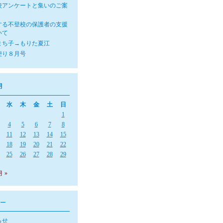
校アンケートと集いのご案
する不登校の保護者の支援
いて
まち子→もりた夏江
便り８月号
月
水
木
金
土
日
1
4
5
6
7
8
11
12
13
14
15
18
19
20
21
22
25
26
27
28
29
月 »
ー
らせ