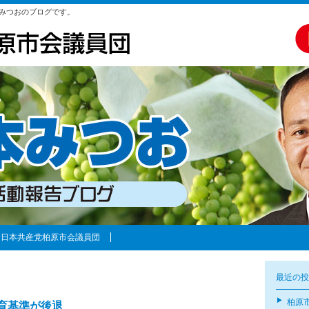
みつおのブログです。
日本共産党柏原市会議員団
最近の投
柏原
育基準が後退