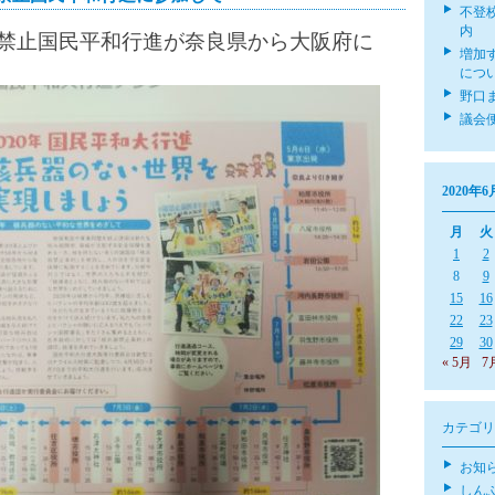
不登
内
禁止国民平和行進が奈良県から大阪府に
増加
につ
野口
議会
2020年6
月
火
1
2
8
9
15
16
22
23
29
30
« 5月
7
カテゴリ
お知
しん