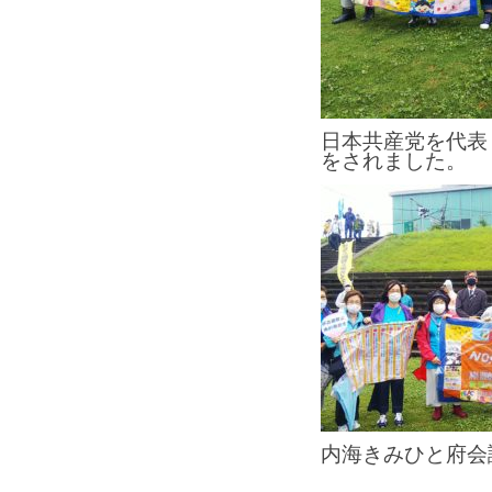
日本共産党を代表
をされました。
内海きみひと府会