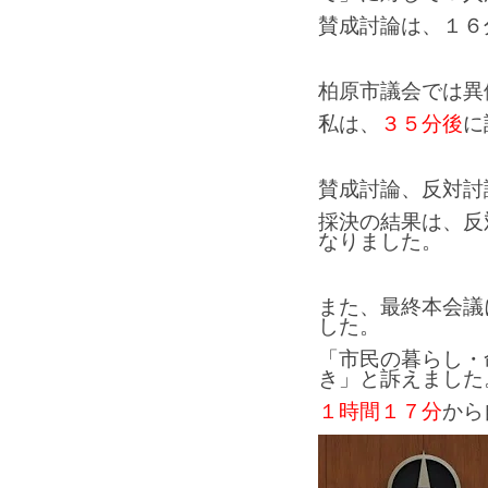
賛成討論は、１６
柏原市議会では異
私は、
３５分後
に
賛成討論、反対討
採決の結果は、反
なりました。
また、最終本会議
した。
「市民の暮らし・
き」と訴えました
１時間１７分
から