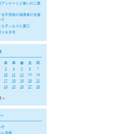
校アンケートと集いのご案
する不登校の保護者の支援
いて
まち子→もりた夏江
便り８月号
月
水
木
金
土
日
3
4
5
6
7
10
11
12
13
14
17
18
19
20
21
24
25
26
27
28
月 »
ー
らせ
ぶん赤旗