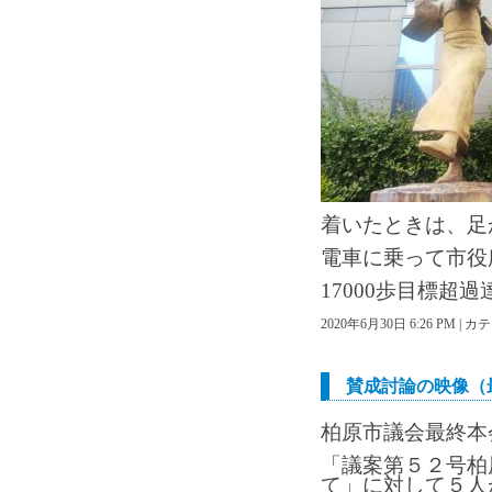
着いたときは、足
電車に乗って市役
17000歩目標超過達成
2020年6月30日 6:26 PM |
賛成討論の映像（
柏原市議会最終本
「議案第５２号柏
て」に対して５人