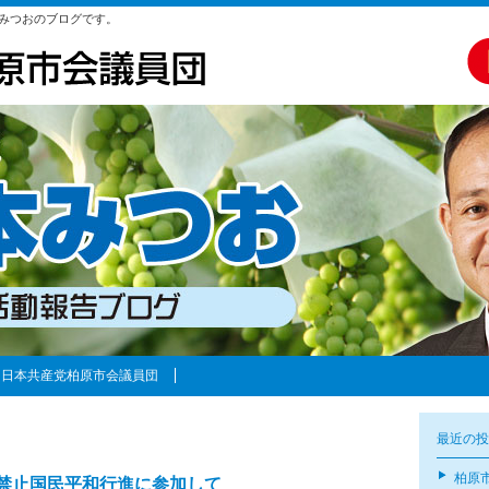
みつおのブログです。
日本共産党柏原市会議員団
最近の投
柏原
禁止国民平和行進に参加して