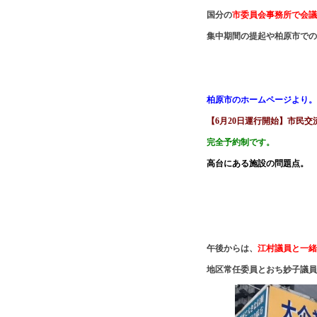
国分の
市委員会事務所で会議
集中期間の提起や柏原市での
柏原市のホームページより。
【6月20日運行開始】市民
完全予約制です。
高台にある施設の問題点。
午後からは、
江村議員と一緒
地区常任委員とおち妙子議員