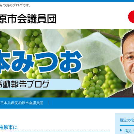
みつおのブログです。
日本共産党柏原市会議員団
最近の投
柏原市に
病児