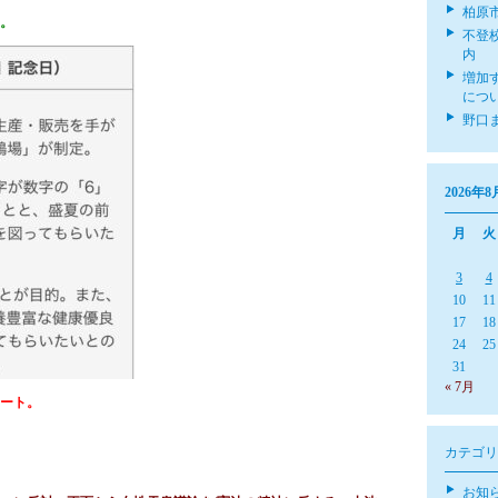
柏原
日。
不登
内
増加
につ
野口
2026年8
月
火
3
4
10
11
17
18
24
25
31
« 7月
ート。
カテゴリ
お知