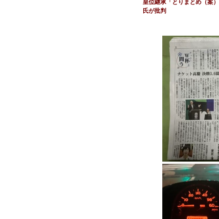
皇位継承「とりまとめ（案）
氏が批判