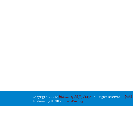
Copyright © 2012
橋本みつお議員ブログ
. All Rights Reserved.
【管理
Produced by © 2012
UmedaPrinting
.