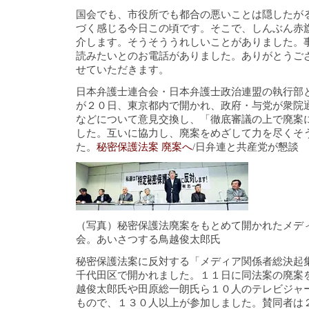
国会でも、市役所でも都合の悪いことは隠したが
づく感じる今日この頃です。そこで、しんぶん赤旗
介します。そうそううれしいことがありました。
読みたいとのお電話がありました。ありがとうご
せていただきます。
日本弁護士連合会・日本弁護士政治連盟の執行部
が２０日、東京都内で開かれ、政府・与党が衆院
などについて意見交換し、「徹底審議の上で廃案
した。互いに協力し、廃案をめざして力を尽くそ
た。
秘密保護法案 廃案へ
/日弁連と共産党が懇談
（写真）秘密保護法廃案をもとめて開かれたメデ
会。あいさつする鳥越俊太郎氏
秘密保護法案に反対する「メディア関係者総決起
千代田区で開かれました。１１日に同法案の廃案
越俊太郎氏や田原総一朗氏ら１０人のテレビジャ
もので、１３０人以上が参加しました。賛同者は