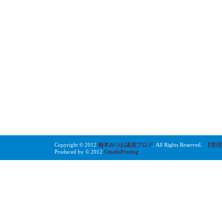
Copyright © 2012
橋本みつお議員ブログ
. All Rights Reserved.
【管理
Produced by © 2012
UmedaPrinting
.