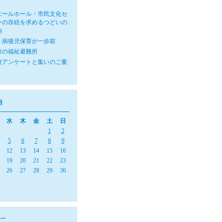
エールホール・市民文化セ
ーの存続を求めるつどいの
内
・病後児保育が一歩前
市の福祉避難所
校アンケートと集いのご案
月
水
木
金
土
日
1
2
5
6
7
8
9
12
13
14
15
16
19
20
21
22
23
26
27
28
29
30
ー