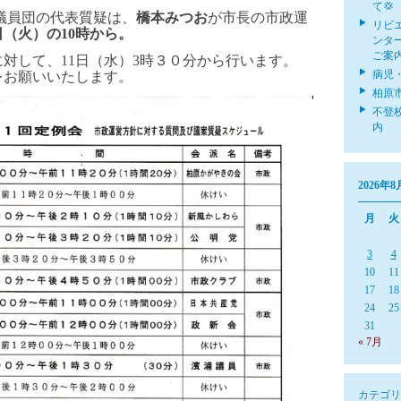
て💢
議員団の代表質疑は、
橋本みつお
が市長の市政運
リビ
日（火）の10時から。
ンタ
ご案
対して、11日（水）3時３０分から行います。
病児
をお願いいたします。
柏原
不登
内
2026年8
月
火
3
4
10
11
17
18
24
25
31
« 7月
カテゴリ