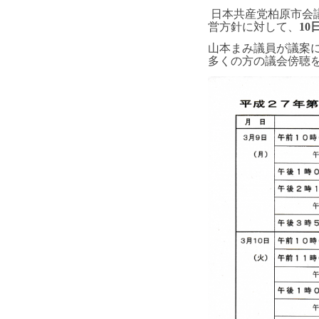
日本共産党柏原市会
営方針に対して、
10
山本まみ議員が議案に
多くの方の議会傍聴