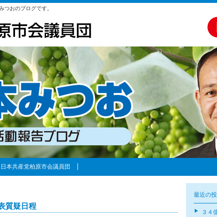
みつおのブログです。
日本共産党柏原市会議員団
最近の投
表質疑日程
３４