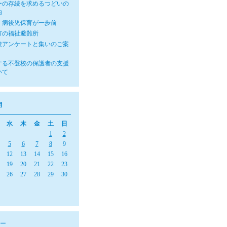
ーの存続を求めるつどいの
内
・病後児保育が一歩前
市の福祉避難所
校アンケートと集いのご案
する不登校の保護者の支援
いて
月
水
木
金
土
日
1
2
5
6
7
8
9
12
13
14
15
16
19
20
21
22
23
26
27
28
29
30
ー