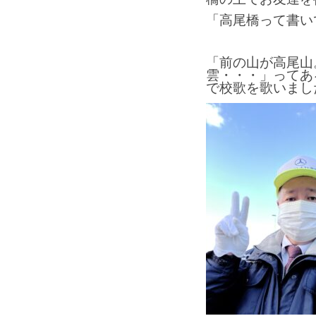
「高尾橋って書い
「前の山が高尾山
雲・・・」ってあ
で校歌を歌いまし