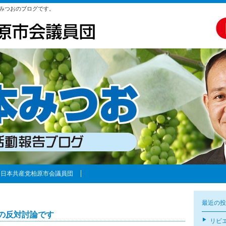
みつおのブログです。
日本共産党柏原市会議員団
最近の投
の反対討論です
リビ