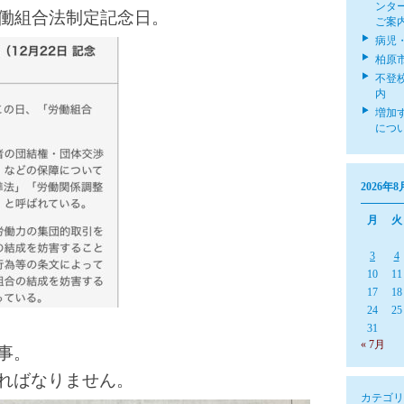
ンタ
労働組合法制定記念日。
ご案
病児
柏原
不登
内
増加
につ
2026年8
月
火
3
4
10
11
17
18
24
25
31
« 7月
事。
ればなりません。
カテゴリ