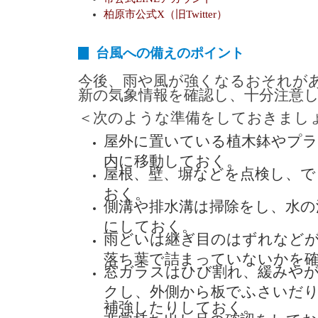
柏原市公式X（旧Twitter）
台風への備えのポイント
今後、雨や風が強くなるおそれが
新の気象情報を確認し、十分注意
＜次のような準備をしておきまし
屋外に置いている植木鉢やプ
内に移動しておく。
屋根、壁、塀などを点検し、で
おく。
側溝や排水溝は掃除をし、水の
にしておく。
雨どいは継ぎ目のはずれなど
落ち葉で詰まっていないかを
窓ガラスはひび割れ、緩みや
クし、外側から板でふさいだ
補強したりしておく。