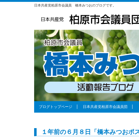
日本共産党柏原市会議員 橋本みつおのブログです。
ブログトップページ
日本共産党柏原市会議員団
１年前の６月８日「橋本みつおポ