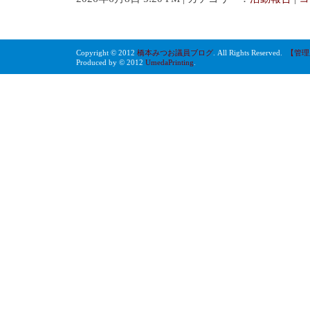
Copyright © 2012
橋本みつお議員ブログ
. All Rights Reserved.
【管理
Produced by © 2012
UmedaPrinting
.