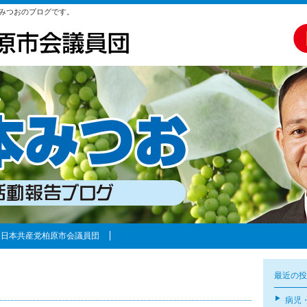
みつおのブログです。
日本共産党柏原市会議員団
最近の投
病児