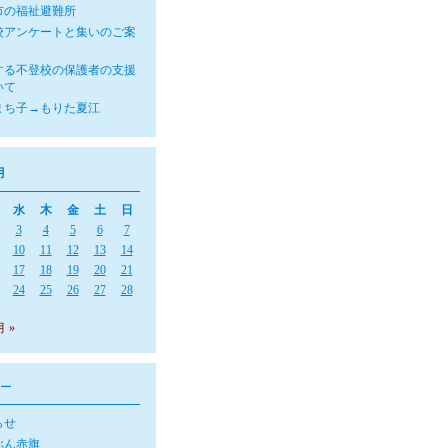
市の福祉避難所
校アンケートと集いのご案
する不登校の保護者の支援
いて
まち子→もりた夏江
月
水
木
金
土
日
3
4
5
6
7
10
11
12
13
14
17
18
19
20
21
24
25
26
27
28
月 »
ー
らせ
ぶん赤旗