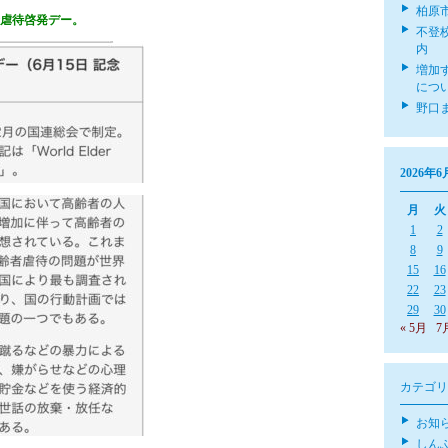
柏原
虐待啓発デー。
不登
内
増加
につ
野口
2026年6
月
火
1
2
8
9
15
16
22
23
29
30
« 5月
7
カテゴリ
お知
しん