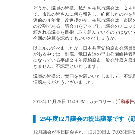
どうか、議員の皆様、私たち柏原市議会は、２４
て、市民の皆さんに何を報告し、約束したのかを
選前の４年間、改選後の今、柏原市議会は「市民
の役割である、議会力をアップし、議会のチェッ
頼される議会を目指し取り組んでいるのではない
今回の決算を認めてもいいのでしょうか。
以上ルル述べましたが、日本共産党柏原市会議員
がある中では、到底、竜田古道の里山公園維持管
になっている平成２４年度柏原市一般会計歳入歳
きません。不認定といたします。
議員の皆様のご賛同をお願いいたしまして、不認
清聴ありがとうございました。
2013年11月25日 11:49 PM | カテゴリー：
活動報告
25年度12月議会の提出議案です（
12月議会が本日開会され、12月20日までの26日