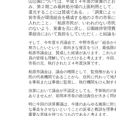
山公園については、平成１４年度の覚書のとお
み、第２期ごみ最終処分場の上面利用として、
還元することには賛成である。」
「調査によっ
前市長が環境組合を構成する他の２市の市長に
入れたこと」「柏原市民が、いわれのない市民
のないよう、覚書を元に戻し、公園維持管理費
業組合において負担をしていただく」と結論を
そして、今年度６月議会で、中野市長が「組合か
努力したいという」前向きな発言をうけ、最低限
柏原市議会は、賛成した経過があります。これら
員の皆様も理解していただけると考えます。今回
市長の元、執行された２４年度決算です。
柏原市議会は、議会の権限として、監視権があり
民の代表機関であることから、住民に代わって地
を事前または事後に監視し、執行機関をけん制す
決算において議会が不認定としても、予算執行の
ありませんが、前岡本市長の政治責任が大きく問
特に今回の決算審議は、今後のあらゆる施策に対
な暴走をさせないということの反省と教訓を理事
重要な意味を持つもつものであると考えます。