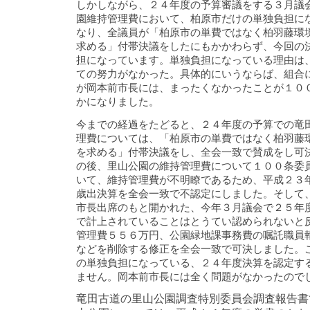
しかしながら、２４年度の予算審議をする３月議
園維持管理費において、柏原市だけの単独負担に
なり、全議員が「柏原市の単費ではなく柏羽藤環
求める」付帯決議をしたにもかかわらず、今回の
担になっています。単独負担になっている理由は
ての努力がなかった。具体的にいうならば、組合
が岡本前市長には、まったくなかったことが１０
かになりました。
今までの経過をたどると、２４年度の予算での竜
理費については、「柏原市の単費ではなく柏羽藤
を求める」付帯決議をし、全会一致で賛成をし可
の後、里山公園の維持管理費について１００条委
いて、維持管理費が不明瞭であるため、平成２３
歳出決算を全会一致で不認定にしました。そして
市長出席のもと開かれた、今年３月議会で２５年
で計上されていることはとうてい認められないと
管理費５５６万円、公園緑地課事務費の嘱託職員
などを削除する修正を全会一致で可決しました。
の単独負担になっている、２４年度決算を認定す
ません。岡本前市長には全く問題がなかったので
竜田古道の里山公園調査特別委員会調査報告書