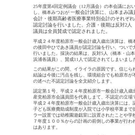
25年度第4回定例議会（12月議会）の本会議にお
一般会計決算に、山本まみ議
し、橋本みつおが
会計・後期高齢者医療事業特別会計のそれぞれ
認定討論を行いました。介護・後期は反対2人
議員は全員賛成で認定されました。
平成２４年度柏原市一般会計歳入歳出決算は、橋
の後田中ひであき議員が認定討論を行い、ついで
行いました。採決の結果は、反対5人（橋本・山
浜浦各議員）、賛成11人で認定されてしまいまし
この結果がこの間、イライラの原因です。信じら
結論は今後に汚点を残し、環境組合でも柏原市が
の述べた不認定討論を全文紹介します。
認定第１号、平成２４年度柏原市一般会計歳入歳
産党柏原市会議員団を代表しまて、不認定の立場
平成２４年度柏原市一般会計歳入歳出決算には、
子ども医療費助成制度が入院では小学校卒業まで
ラー設置では幼稚園遊戯室に設置されたことや学
７年度１００％からの計画の前倒しの事業が行わ
はあります。