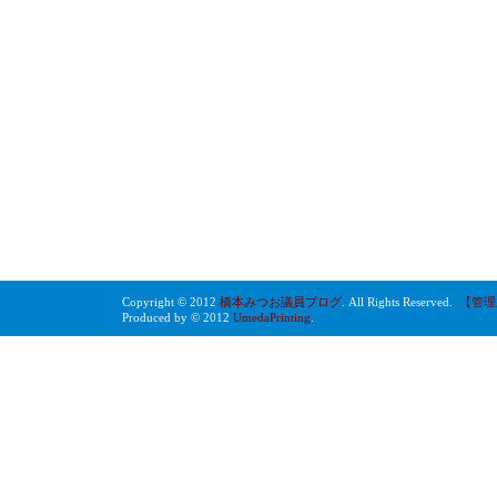
Copyright © 2012
橋本みつお議員ブログ
. All Rights Reserved.
【管理
Produced by © 2012
UmedaPrinting
.