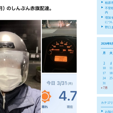
柏原
不登
内
増加
につ
野口
2026年8
月
火
3
4
10
11
17
18
24
25
31
« 7月
カテゴリ
お知