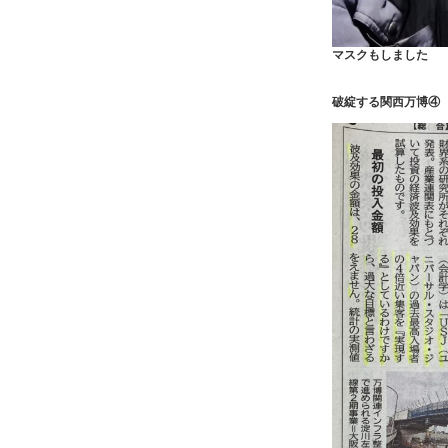
マスクもしました
破綻する関西万博④