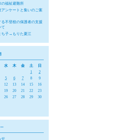
市の福祉避難所
校アンケートと集いのご案
する不登校の保護者の支援
いて
まち子→もりた夏江
月
水
木
金
土
日
1
2
5
6
7
8
9
12
13
14
15
16
19
20
21
22
23
26
27
28
29
30
ー
らせ