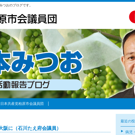
みつおのブログです。
日本共産党柏原市会議員団
最近の投
大阪に（石川たえ府会議員）
病児