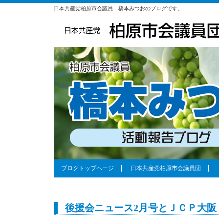
日本共産党柏原市会議員 橋本みつおのブログです。
ブログトップページ
日本共産党柏原市会議員団
後援会ニュース2月号とＪＣＰ大阪