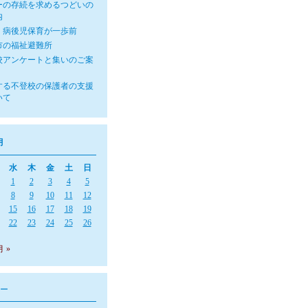
ーの存続を求めるつどいの
内
・病後児保育が一歩前
市の福祉避難所
校アンケートと集いのご案
する不登校の保護者の支援
いて
月
水
木
金
土
日
1
2
3
4
5
8
9
10
11
12
15
16
17
18
19
22
23
24
25
26
月 »
ー