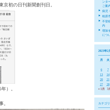
ンタ
東京初の日刊新聞創刊日。
ご案
病児
柏原
不登
内
増加
につ
2023年2
月
火
6
7
13
14
20
21
27
28
5年）。
« 1月
3
事。
カテゴリ