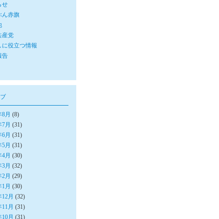
らせ
ぶん赤旗
他
共産党
しに役立つ情報
報告
ブ
年8月
(8)
年7月
(31)
年6月
(31)
年5月
(31)
年4月
(30)
年3月
(32)
年2月
(29)
年1月
(30)
年12月
(32)
年11月
(31)
年10月
(31)