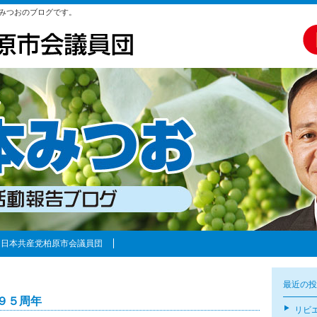
みつおのブログです。
日本共産党柏原市会議員団
最近の投
９５周年
リビ