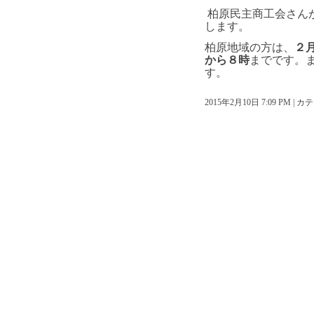
柏原民主商工会さん
します。
柏原地域の方は、
２
から８時
までです。
す。
2015年2月10日 7:09 PM |