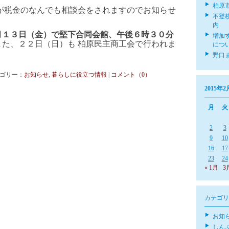
柏原
が税金のなんでも相談会をされますのでお知らせ
不登
内
月１３日（金）で堅下合同会館、午後６時３０分
増加
また、２２日（日）も 柏原民主商工会で行われま
につ
野口
 カテゴリー：
お知らせ
,
暮らしに役立つ情報
|
コメント（0）
2015年2
月
火
2
3
9
10
16
17
23
24
« 1月
3
カテゴリ
お知
しん