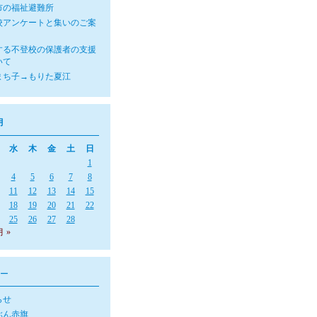
市の福祉避難所
校アンケートと集いのご案
する不登校の保護者の支援
いて
まち子→もりた夏江
月
水
木
金
土
日
1
4
5
6
7
8
11
12
13
14
15
18
19
20
21
22
25
26
27
28
月 »
ー
らせ
ぶん赤旗