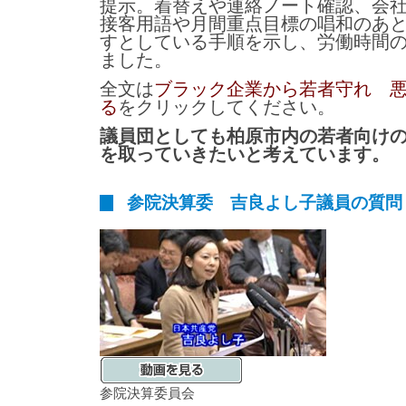
提示。着替えや連絡ノート確認、会
接客用語や月間重点目標の唱和のあ
すとしている手順を示し、労働時間
ました。
全文は
ブラック企業から若者守れ 
る
をクリックしてください。
議員団としても柏原市内の若者向け
を取っていきたいと考えています。
参院決算委 吉良よし子議員の質問
参院決算委員会