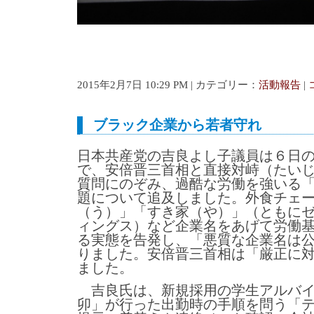
2015年2月7日 10:29 PM | カテゴリー：
活動報告
|
ブラック企業から若者守れ
日本共産党の吉良よし子議員は６日
で、安倍晋三首相と直接対峙（たい
質問にのぞみ、過酷な労働を強いる
題について追及しました。外食チェ
（う）」「すき家（や）」（ともに
ィングス）など企業名をあげて労働
る実態を告発し、「悪質な企業名は
りました。安倍晋三首相は「厳正に
ました。
吉良氏は、新規採用の学生アルバイ
卯」が行った出勤時の手順を問う「