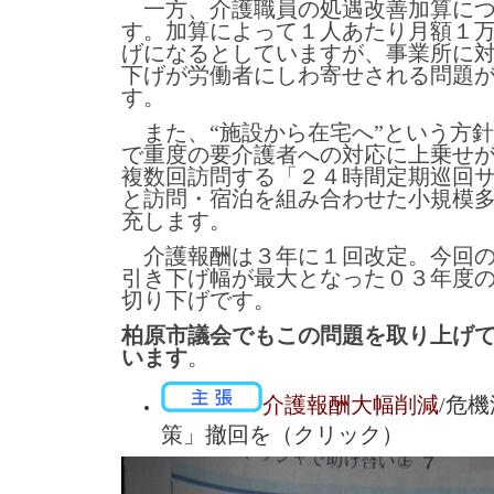
一方、介護職員の処遇改善加算につ
す。加算によって１人あたり月額１
げになるとしていますが、事業所に
下げが労働者にしわ寄せされる問題
す。
また、“施設から在宅へ”という方
で重度の要介護者への対応に上乗せ
複数回訪問する「２４時間定期巡回
と訪問・宿泊を組み合わせた小規模
充します。
介護報酬は３年に１回改定。今回の
引き下げ幅が最大となった０３年度
切り下げです。
柏原市議会でもこの問題を取り上げ
います
。
介護報酬大幅削減
/危
策」撤回を（クリック）