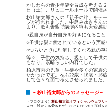
かしわらの青少年健全育成を考える２
日（土）、リビエールホールで開催
杉山祐太郎さんの「親子の絆」をテ
ブが行われました。中島みゆきさん
まり、歌も素敵で講演内容も大変感
○親自身が自分自身を好きになること
○子供は親に愛されているという実感
○つらいときに理解してくれる親の存
等々、子供の気持ち、親として子供
もなり、素晴らしい内容でした。
柏原市内の児童・生徒や多くの家族
たかったです。私も22歳・18歳・1
して色々な面で考えさせられました
～杉山裕太郎からのメッセージ
（ブログより）
杉山裕太郎
オフィシャルウェブサ
人は、誰からも愛されず、ひとりぼっちで孤独を