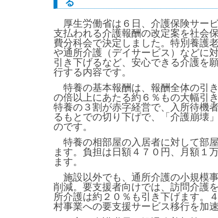
る
厚生労働省は６日、介護保険サービ
支払われる介護報酬の改定案を社会
費分科会で決定しました。特別養護
や通所介護（デイサービス）などに
引き下げるなど、安心できる介護を
行する内容です。
特養の基本報酬は、報酬全体の引き
の倍以上にあたる約６％もの大幅引
特養の３割が赤字経営で、入所待機
るもとでの切り下げで、「介護崩壊
のです。
特養の相部屋の入居者に対して部屋
ます。負担は日額４７０円、月額１
ます。
施設以外でも、通所介護の小規模事
削減。要支援者向けでは、訪問介護
所介護は約２０％も引き下げます。
村事業への要支援サービス移行を加