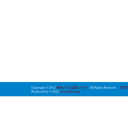
Copyright © 2012
橋本みつお議員ブログ
. All Rights Reserved.
【管理
Produced by © 2012
UmedaPrinting
.