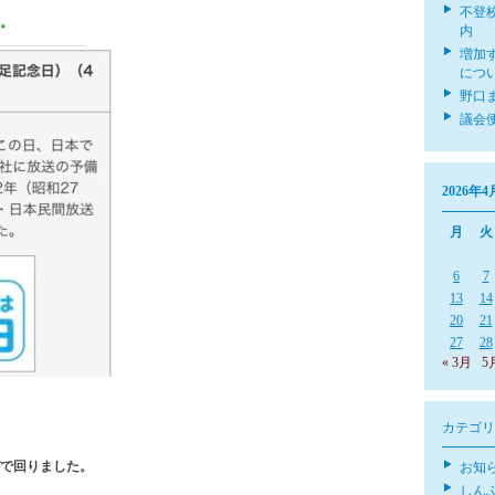
不登
。
内
増加
につ
野口
議会
2026年4
月
火
6
7
13
14
20
21
27
28
« 3月
5
カテゴリ
で回りました。
お知
しん