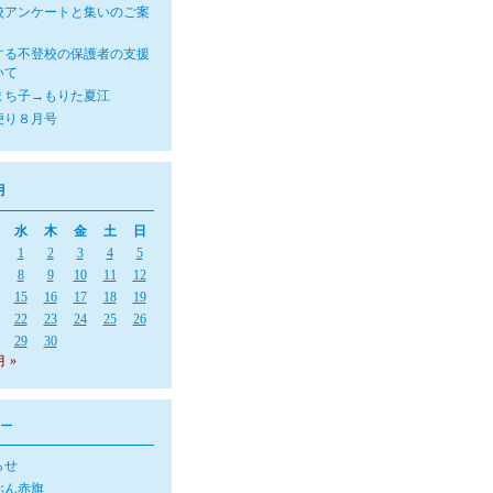
校アンケートと集いのご案
する不登校の保護者の支援
いて
まち子→もりた夏江
便り８月号
月
水
木
金
土
日
1
2
3
4
5
8
9
10
11
12
15
16
17
18
19
22
23
24
25
26
29
30
月 »
ー
らせ
ぶん赤旗