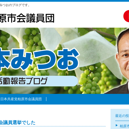
みつおのブログです。
日本共産党柏原市会議員団
最近の投
会議員選挙でした
柏原