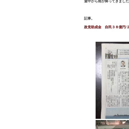
途中から雨が降ってきました
記事。
政党助成金 自民３８億円/