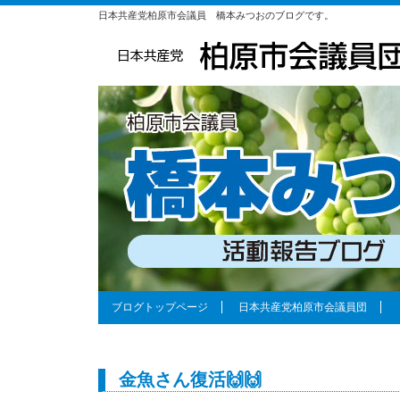
日本共産党柏原市会議員 橋本みつおのブログです。
ブログトップページ
日本共産党柏原市会議員団
金魚さん復活🙌🙌