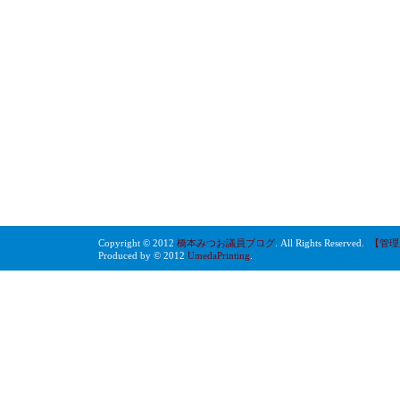
Copyright © 2012
橋本みつお議員ブログ
. All Rights Reserved.
【管理
Produced by © 2012
UmedaPrinting
.