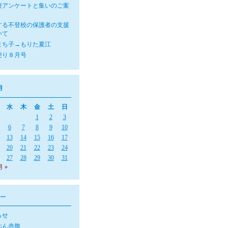
校アンケートと集いのご案
する不登校の保護者の支援
いて
まち子→もりた夏江
便り８月号
月
水
木
金
土
日
1
2
3
6
7
8
9
10
13
14
15
16
17
20
21
22
23
24
27
28
29
30
31
月 »
ー
らせ
ぶん赤旗