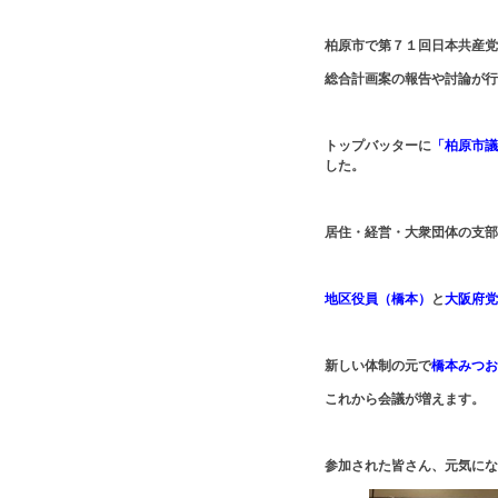
柏原市で第７１回日本共産
総合計画案の報告や討論が行
トップバッターに
「柏原市議
した。
居住・経営・大衆団体の支部
地区役員（橋本）
と
大阪府党
新しい体制の元で
橋本みつお
これから会議が増えます。
参加された皆さん、元気にな