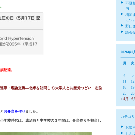
不登
。
内
増加
につ
野口
議会
2026年5
月
火
旗配達。
4
5
11
12
18
19
連帯・理論交流―北米を訪問して/大学人と共産党つどい 志位
25
26
« 4月
6
と
お弁当を作り
ました。
カテゴリ
小学校時代は、遠足時と中学校の３年間は、弁当作りを担当し
お知
しん